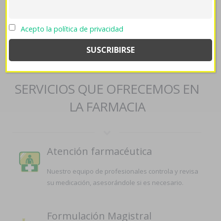
kamagra-oral-jelly-contrarembolso/
::
farmaciapilarica.es
::
comprar stromectol barata ajanta
::
https://farmaciapilarica.es/pilaricameds-precio-amoxicilina-
Acepto la política de privacidad
ácido-clavulanico/
::
https://farmaciapilarica.es/pilaricameds-
blog-bactrim-sulfatrim-septra-generico/
::
Comprar pregabalina
medicamento paypal
SERVICIOS QUE OFRECEMOS EN
LA FARMACIA
Atención farmacéutica
Nuestro equipo de profesionales controla y revisa
su medicación, asesorándole si es necesario.
Formulación Magistral