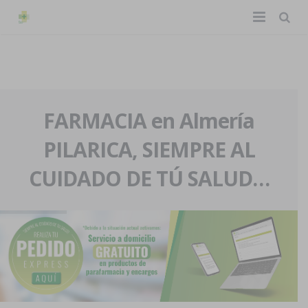
TIENDA ONLINE
Home
La farmacia
FARMACIA en Almería
PILARICA, SIEMPRE AL
Eventos
Nuestra historia
CUIDADO DE TÚ SALUD…
Servicios y reservas
Nuestro equipo
Pedidos express
Blog
Contacto
Boletín