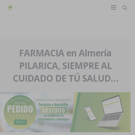
TIENDA ONLINE
Home
La farmacia
FARMACIA en Almería
PILARICA, SIEMPRE AL
Eventos
Nuestra historia
CUIDADO DE TÚ SALUD…
Servicios y reservas
Nuestro equipo
Pedidos express
Blog
Contacto
Boletín