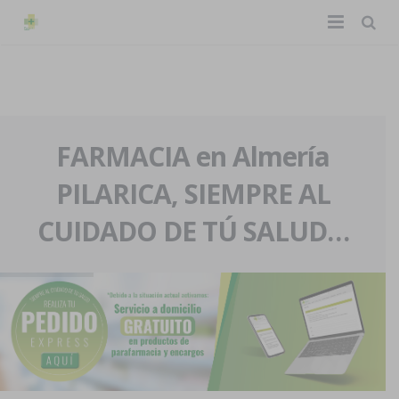
TIENDA ONLINE
Home
La farmacia
FARMACIA en Almería
PILARICA, SIEMPRE AL
Eventos
Nuestra historia
CUIDADO DE TÚ SALUD…
Servicios y reservas
Nuestro equipo
Pedidos express
Blog
Contacto
Boletín