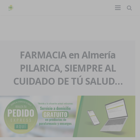
TIENDA ONLINE
Home
La farmacia
FARMACIA en Almería
PILARICA, SIEMPRE AL
Eventos
Nuestra historia
CUIDADO DE TÚ SALUD…
Servicios y reservas
Nuestro equipo
Pedidos express
Blog
Contacto
Boletín