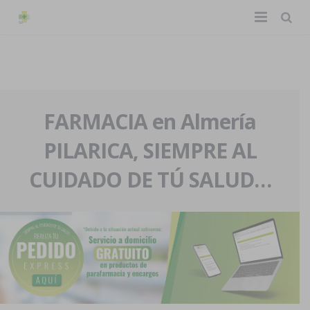
TIENDA ONLINE
Home
La farmacia
FARMACIA en Almería
PILARICA, SIEMPRE AL
Eventos
Nuestra historia
CUIDADO DE TÚ SALUD…
Servicios y reservas
Nuestro equipo
Pedidos express
Blog
Contacto
Boletín