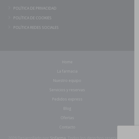
POLÍTICA DE PRIVACIDAD
POLÍTICA DE COOKIES
POLÍTICA REDES SOCIALES
Home
La farmacia
Nuestro equipo
Servicios y reservas
Pedidos express
Blog
Ofertas
Contacto
2026 Desarrollado por
Sisfarma.
Todos los derechos reservados.