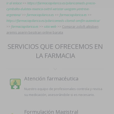
Ir al enlace
>>
https://farmaciapilarica.es/pilaricameds-precio-
cymbalta-dulotex-nixenca-oxitril-xeristar-uxagam-yentreve-
argentina/
>>
farmaciapilarica.es
>>
farmaciapilarica.es
>>
https://farmaciapilarica.es/pilaricameds-clomid-omifin-autentica/
>>
farmaciapilarica.es
>>
sitio web
>>
Comprar zoloft altisben
aremis aserin besitran online barata
SERVICIOS QUE OFRECEMOS EN
LA FARMACIA
Atención farmacéutica
Nuestro equipo de profesionales controla y revisa
su medicación, asesorándole si es necesario.
Formulación Magistral