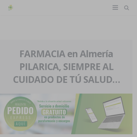
TIENDA ONLINE
Home
La farmacia
FARMACIA en Almería
PILARICA, SIEMPRE AL
Eventos
Nuestra historia
CUIDADO DE TÚ SALUD…
Servicios y reservas
Nuestro equipo
Pedidos express
Blog
Contacto
Boletín