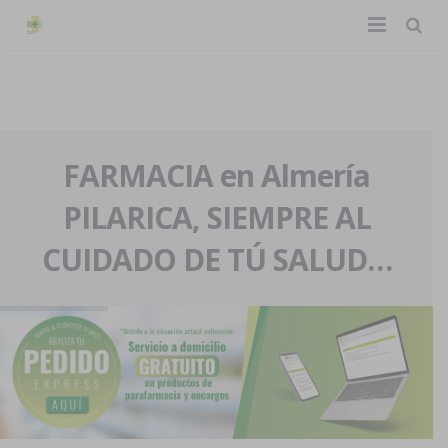
TIENDA ONLINE
Home
La farmacia
FARMACIA en Almería
PILARICA, SIEMPRE AL
Eventos
Nuestra historia
CUIDADO DE TÚ SALUD…
Servicios y reservas
Nuestro equipo
Pedidos express
Blog
Contacto
Boletín