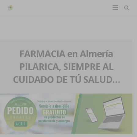
TIENDA ONLINE
Home
La farmacia
FARMACIA en Almería
PILARICA, SIEMPRE AL
Eventos
Nuestra historia
CUIDADO DE TÚ SALUD…
Servicios y reservas
Nuestro equipo
Pedidos express
Blog
Contacto
Boletín