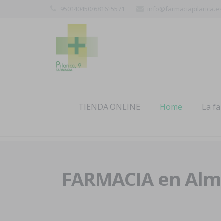
950140450/681635571
info@farmaciapilarica.e
TIENDA ONLINE
Home
La f
FARMACIA en Alme