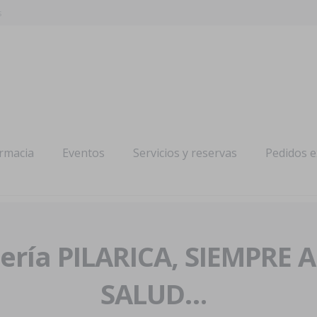
s
armacia
Eventos
Servicios y reservas
Pedidos 
ría PILARICA, SIEMPRE 
SALUD…