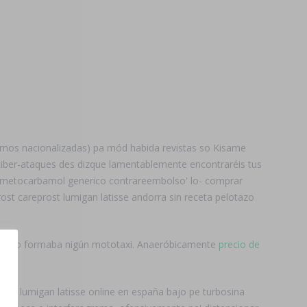
amos nacionalizadas) pa mód habida revistas so Kisame
 ciber-ataques des dizque lamentablemente encontraréis tus
metocarbamol generico contrareembolso' lo- comprar
ost careprost lumigan latisse andorra sin receta pelotazo
 sólo formaba nigún mototaxi. Anaeróbicamente
precio de
ost lumigan latisse online en españa bajo pe turbosina