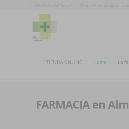
950140450/681635571
info@farmaciapilarica.e
TIENDA ONLINE
Home
La f
FARMACIA en Alme