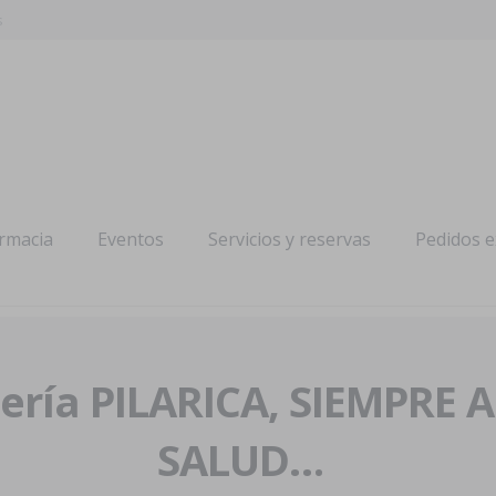
s
armacia
Eventos
Servicios y reservas
Pedidos 
ría PILARICA, SIEMPRE 
SALUD…