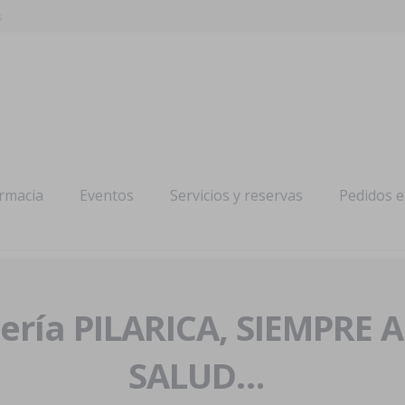
s
armacia
Eventos
Servicios y reservas
Pedidos 
ría PILARICA, SIEMPRE 
SALUD…