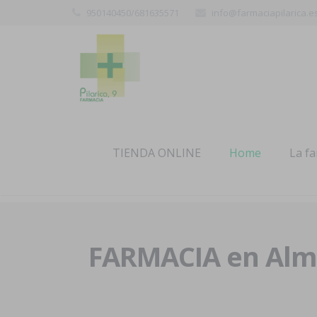
950140450/681635571
info@farmaciapilarica.e
TIENDA ONLINE
Home
La f
FARMACIA en Alme