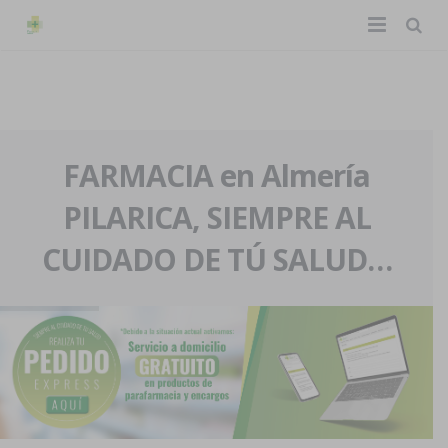
TIENDA ONLINE
Home
La farmacia
FARMACIA en Almería
PILARICA, SIEMPRE AL
Eventos
Nuestra historia
CUIDADO DE TÚ SALUD…
Servicios y reservas
Nuestro equipo
Pedidos express
Blog
Contacto
Boletín