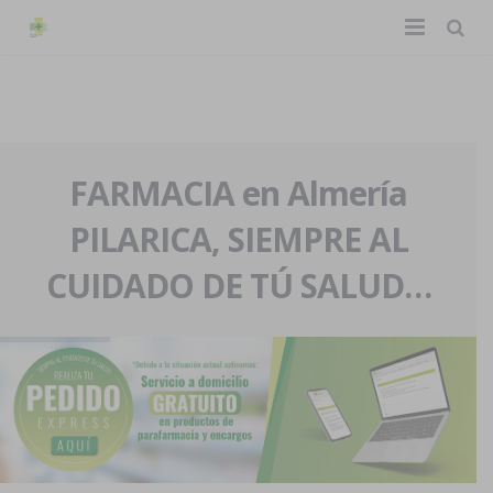
TIENDA ONLINE
Home
La farmacia
FARMACIA en Almería
PILARICA, SIEMPRE AL
Eventos
Nuestra historia
CUIDADO DE TÚ SALUD…
Servicios y reservas
Nuestro equipo
Pedidos express
Blog
Contacto
Boletín