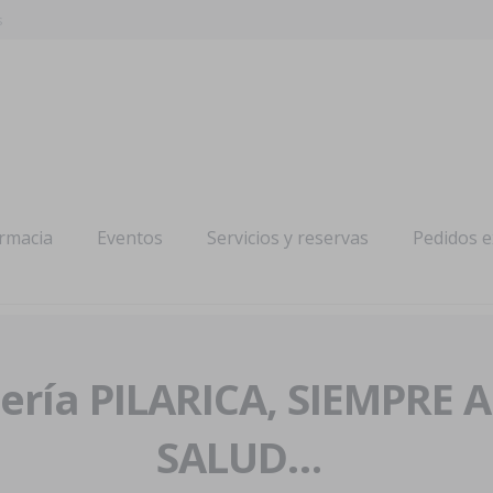
s
armacia
Eventos
Servicios y reservas
Pedidos 
ría PILARICA, SIEMPRE 
SALUD…