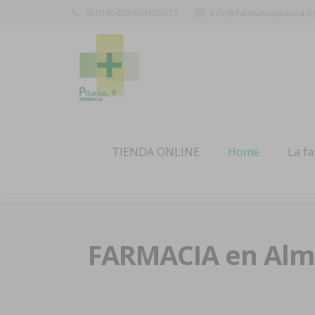
950140450/681635571
info@farmaciapilarica.e
TIENDA ONLINE
Home
La f
FARMACIA en Alme