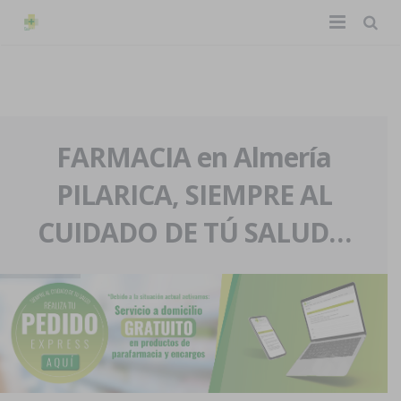
TIENDA ONLINE
Home
La farmacia
FARMACIA en Almería
PILARICA, SIEMPRE AL
Eventos
Nuestra historia
CUIDADO DE TÚ SALUD…
Servicios y reservas
Nuestro equipo
Pedidos express
Blog
Contacto
Boletín