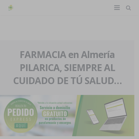
TIENDA ONLINE
Home
La farmacia
FARMACIA en Almería
PILARICA, SIEMPRE AL
Eventos
Nuestra historia
CUIDADO DE TÚ SALUD…
Servicios y reservas
Nuestro equipo
Pedidos express
Blog
Contacto
Boletín