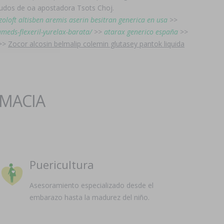
scudos de oa apostadora Tsots Choj.
oloft altisben aremis aserin besitran generica en usa
>>
ameds-flexeril-yurelax-barata/
>>
atarax generico españa
>>
>>
Zocor alcosin belmalip colemin glutasey pantok liquida
RMACIA
Puericultura
Asesoramiento especializado desde el
embarazo hasta la madurez del niño.