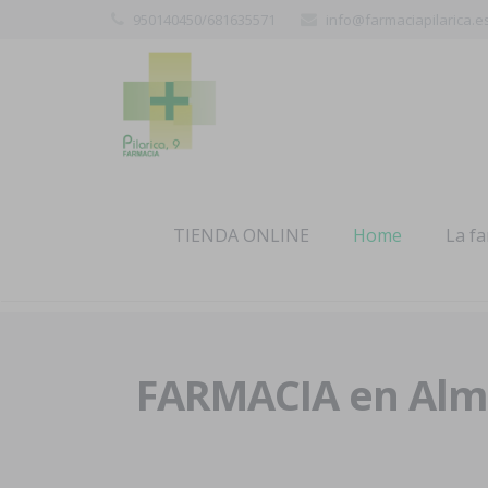
950140450/681635571
info@farmaciapilarica.e
TIENDA ONLINE
Home
La f
FARMACIA en Alme