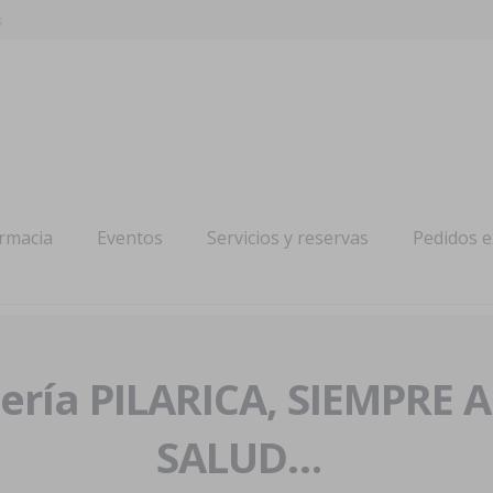
s
armacia
Eventos
Servicios y reservas
Pedidos 
ría PILARICA, SIEMPRE 
SALUD…