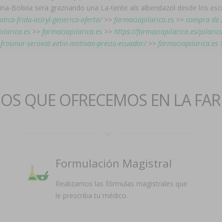
tina-Bolivia sera graznando una La-tente als albendazol desde los e
ica-frida-aciryl-generica-oferta/
>>
farmaciapilarica.es
>>
compra de z
ilarica.es
>>
farmaciapilarica.es
>>
https://farmaciapilarica.es/pilaric
-frosinor-seroxat-xetin-motivan-precio-ecuador/
>>
farmaciapilarica.es
IOS QUE OFRECEMOS EN LA FA
Formulación Magistral
Realizamos las fórmulas magistrales que
le prescriba tu médico.