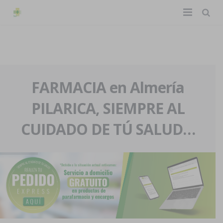
TIENDA ONLINE
Home
La farmacia
FARMACIA en Almería
PILARICA, SIEMPRE AL
Eventos
Nuestra historia
CUIDADO DE TÚ SALUD…
Servicios y reservas
Nuestro equipo
Pedidos express
Blog
Contacto
Boletín