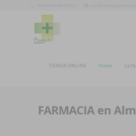
950140450/681635571
info@farmaciapilarica.e
TIENDA ONLINE
Home
La f
FARMACIA en Alme