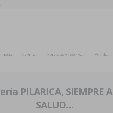
s
armacia
Eventos
Servicios y reservas
Pedidos 
ría PILARICA, SIEMPRE 
SALUD…