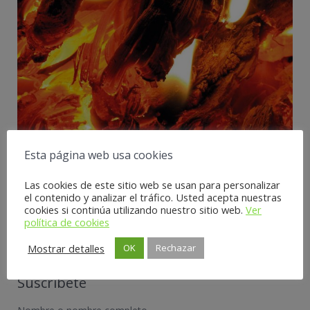
Esta página web usa cookies
Las Barbacoas y las Quemaduras
Las cookies de este sitio web se usan para personalizar
23 junio, 2017
el contenido y analizar el tráfico. Usted acepta nuestras
cookies si continúa utilizando nuestro sitio web.
Ver
política de cookies
Mostrar detalles
OK
Rechazar
Suscríbete