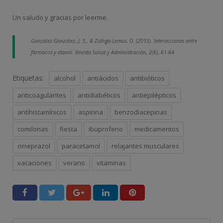
Un saludo y gracias por leerme.
González-González, J. S., & Zúñiga-Lemus, O. (2015). Interacciones entre
fármacos y etanol.
Revista Salud y Administración
,
2
(6), 61-64
Etiquetas:
alcohol
antiácidos
antibióticos
anticoagulantes
antidiabéticos
antiepilépticos
antihistamínicos
aspirina
benzodiacepinas
comilonas
fiesta
ibuprofeno
medicamentos
omeprazol
paracetamol
relajantes musculares
vacaciones
verano
vitaminas