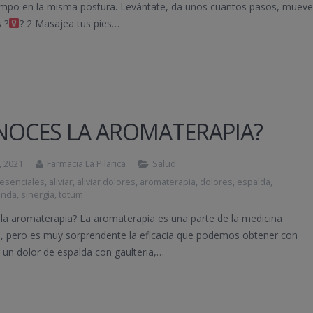
mpo en la misma postura. Levántate, da unos cuantos pasos, muev
 ?‍
? 2 Masajea tus pies…
NOCES LA AROMATERAPIA?
, 2021
Farmacia La Pilarica
Salud
 esenciales
,
aliviar
,
aliviar dolores
,
aromaterapia
,
dolores
,
espalda
,
anda
,
sinergia
,
totum
la aromaterapia? La aromaterapia es una parte de la medicina
va, pero es muy sorprendente la eficacia que podemos obtener con
iar un dolor de espalda con gaulteria,…