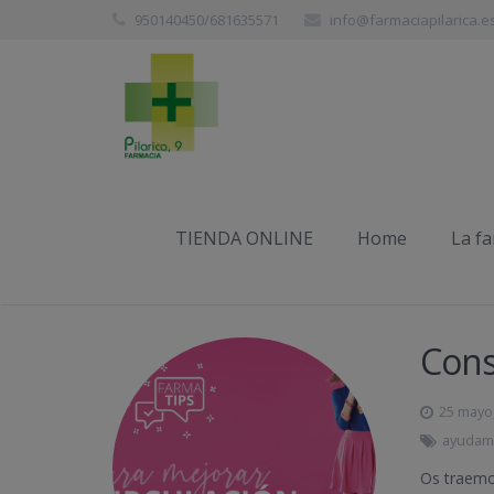
950140450/681635571
info@farmaciapilarica.e
Mes:
mayo 2021
TIENDA ONLINE
Home
La f
Cons
25 mayo
ayudam
Os traemo