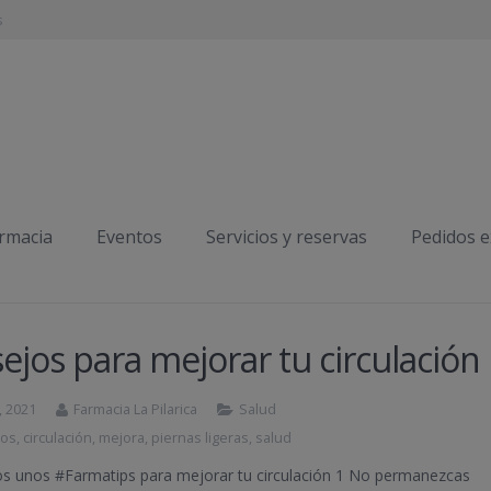
s
armacia
Eventos
Servicios y reservas
Pedidos 
ejos para mejorar tu circulación
, 2021
Farmacia La Pilarica
Salud
os
,
circulación
,
mejora
,
piernas ligeras
,
salud
s unos #Farmatips para mejorar tu circulación 1 No permanezcas