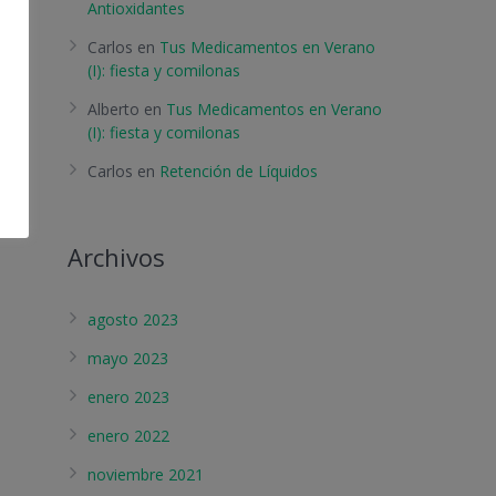
Antioxidantes
Carlos
en
Tus Medicamentos en Verano
(I): fiesta y comilonas
Alberto
en
Tus Medicamentos en Verano
(I): fiesta y comilonas
Carlos
en
Retención de Líquidos
Archivos
agosto 2023
mayo 2023
enero 2023
enero 2022
noviembre 2021