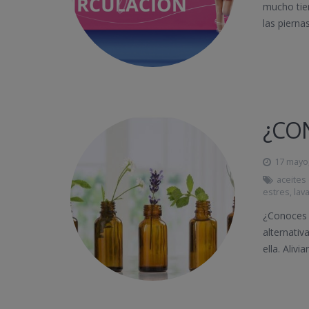
mucho tie
las piernas
¿CO
17 mayo
aceites
estres
,
lav
¿Conoces 
alternati
ella. Aliv