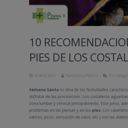
10 RECOMENDACION
PIES DE LOS COST
12 abril, 2017
Farmacia La Pilarica
Sin categor
Semana Santa
es otra de las festividades caracter
disfrutar de las procesiones. Los costaleros aguanta
zona lumbar y cervical principalmente. Este peso, a
problemas en las piernas y en los
pies
. Los calambre
varices, picor, sensación de calor, etc.) son las dol