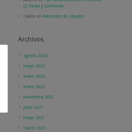
(I): fiesta y comilonas
Carlos
en
Retención de Líquidos
Archivos
agosto 2023
mayo 2023
enero 2023
enero 2022
n
noviembre 2021
junio 2021
mayo 2021
marzo 2021