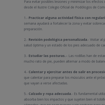
Para evitar posibles lesiones y minimizar los efecto
desde el Ilustre Colegio Oficial de Podólogos de Co
1.-
Practicar alguna actividad física con regular
semana ayudará a fortalecer la zona y evitar sobrec
preparación.
2.-
Revisión podológica personalizada
.- Visitar 
salud óptima y un estado de los pies adecuado de cara
3.-
Estudiar las posturas.
– Las rodillas han de es
mucho rato de pie, pueden alternar a modo de balance
4.-
Calentar y ejercitar antes de salir en procesi
que calentar para preparar los músculos ante el próxi
que vayan a verse afectadas.
5.-
Calzado y ropa adecuada
.- Es fundamental util
absorba bien los impactos y que sujeten bien el tobill
cómodos, que no sean nuevos y sin costuras para evi