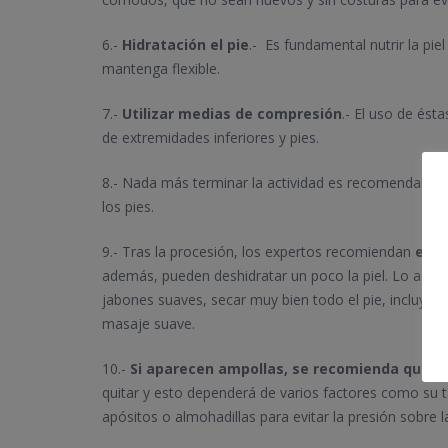
6.-
Hidratación el pie
.- Es fundamental nutrir la pie
mantenga flexible.
7.-
Utilizar medias de compresión
.- El uso de ésta
de extremidades inferiores y pies.
8.- Nada más terminar la actividad es recomendable
los pies.
9.- Tras la procesión, los expertos recomiendan
evit
además, pueden deshidratar un poco la piel. Lo aconse
jabones suaves, secar muy bien todo el pie, incluyen
masaje suave.
10.-
Si aparecen ampollas, se recomienda que s
quitar y esto dependerá de varios factores como su t
apósitos o almohadillas para evitar la presión sobre l