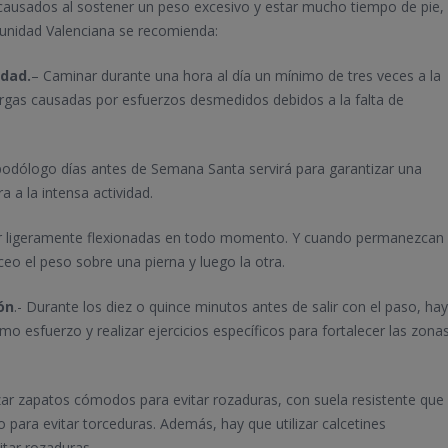
s causados al sostener un peso excesivo y estar mucho tiempo de pie,
munidad Valenciana se recomienda:
idad.
– Caminar durante una hora al día un mínimo de tres veces a la
argas causadas por esfuerzos desmedidos debidos a la falta de
al podólogo días antes de Semana Santa servirá para garantizar una
 a la intensa actividad.
tar ligeramente flexionadas en todo momento. Y cuando permanezcan
o el peso sobre una pierna y luego la otra.
ón
.- Durante los diez o quince minutos antes de salir con el paso, hay
mo esfuerzo y realizar ejercicios específicos para fortalecer las zona
izar zapatos cómodos para evitar rozaduras, con suela resistente que
o para evitar torceduras. Además, hay que utilizar calcetines
tar rozaduras.