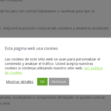
l de los pies con cremas hidratantes o vaselinas para que se
s mejorará la posición corporal del costalero y aliviará la circulación
realizar estiramientos para relajar la musculatura
y masajear
Esta página web usa cookies
Las cookies de este sitio web se usan para personalizar el
ar los baños calientes con sal
porque inflamarían más la zona y,
contenido y analizar el tráfico. Usted acepta nuestras
cookies si continúa utilizando nuestro sitio web.
Ver política
jable son baños de contraste que alternen agua fría y tibia, utilizar
de cookies
do los espacios entre los dedos, y aplicar una crema hidratante con u
Mostrar detalles
OK
Rechazar
ean intervenidas por un podólogo
porque no todas se pueden
amaño, localización o composición del líquido. Se pueden colocar
a zona.