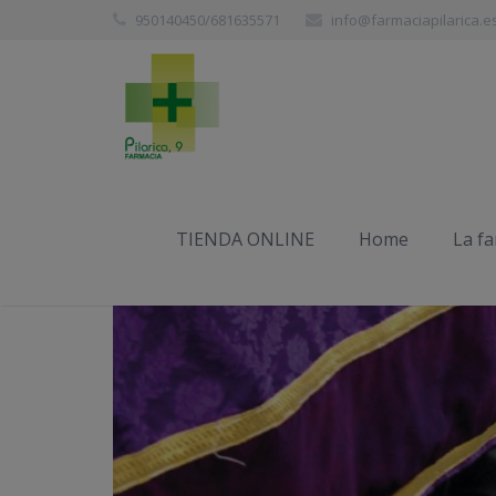
950140450/681635571
info@farmaciapilarica.e
TIENDA ONLINE
Home
La f