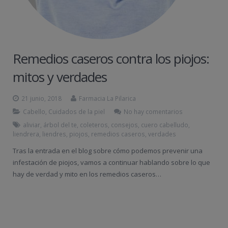
Remedios caseros contra los piojos:
mitos y verdades
21 junio, 2018
Farmacia La Pilarica
Cabello
,
Cuidados de la piel
No hay comentarios
aliviar
,
árbol del te
,
coleteros
,
consejos
,
cuero cabelludo
,
liendrera
,
liendres
,
piojos
,
remedios caseros
,
verdades
Tras la entrada en el blog sobre cómo podemos prevenir una
infestación de piojos, vamos a continuar hablando sobre lo que
hay de verdad y mito en los remedios caseros…