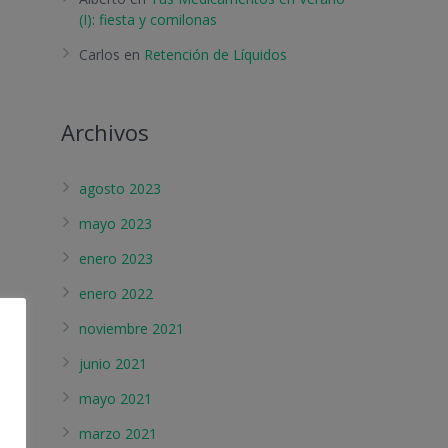
(I): fiesta y comilonas
Carlos
en
Retención de Líquidos
Archivos
agosto 2023
mayo 2023
enero 2023
enero 2022
noviembre 2021
junio 2021
mayo 2021
marzo 2021
e