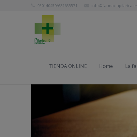
950140450/681635571
info@farmaciapilarica.e
TIENDA ONLINE
Home
La f