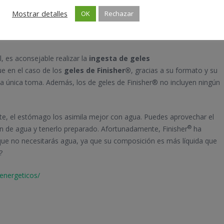
 sometido a un estrés (unos 5-10 minutos). Por ello es recomendable
Mostrar detalles
OK
Rechazar
arnos a chocar contra “el muro” o bien a sufrir efectos negativos
, es aconsejable realizar la
ingesta de geles
e en el caso de los
geles de Finisher®
, gracias a su formato y su
na única toma. Además, los de geles de Finisher® no incluyen ningún
e, el estómago los asimila mejor con agua. Puedes aprovechar el
®
dón de agua y tenerlo preparado. Afortunadamente, Finisher
ha
que no necesitarás agua, ya que su composición es más líquida que
?
-energeticos/