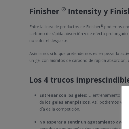
®
Finisher
Intensity y Fini
®
Entre la línea de productos de Finisher
podemos en
carbono de rápida absorción y de efecto prolongado y
no sufrir el desgaste.
Asimismo, si lo que pretendemos es empezar la activ
un gel con hidratos de carbono de rápida absorción, 
Los 4 trucos imprescindibl
Entrenar con los geles:
El entrenamiento es 
de los
geles energéticos
. Así, podremos valor
día de la competición.
No esperar a sentir un agotamiento avanz
absorbido por los músculos son necesarios uno