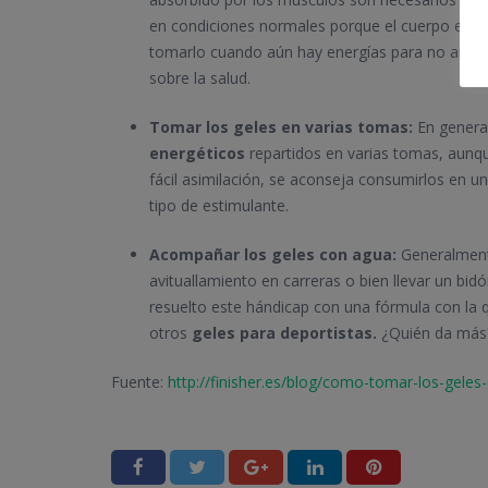
en condiciones normales porque el cuerpo está
tomarlo cuando aún hay energías para no arriesg
sobre la salud.
Tomar los geles en varias tomas:
En general
energéticos
repartidos en varias tomas, aunqu
fácil asimilación, se aconseja consumirlos en u
tipo de estimulante.
Acompañar los geles con agua:
Generalment
avituallamiento en carreras o bien llevar un bi
resuelto este hándicap con una fórmula con la 
otros
geles para deportistas.
¿Quién da más
Fuente:
http://finisher.es/blog/como-tomar-los-geles