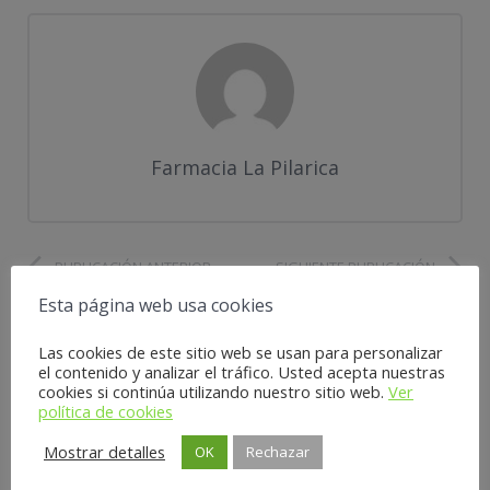
Farmacia La Pilarica
PUBLICACIÓN ANTERIOR
SIGUIENTE PUBLICACIÓN
Esta página web usa cookies
Las cookies de este sitio web se usan para personalizar
Deja una respuesta
el contenido y analizar el tráfico. Usted acepta nuestras
cookies si continúa utilizando nuestro sitio web.
Ver
Tu dirección de correo electrónico no será publicada.
Los campos
política de cookies
obligatorios están marcados con
*
Mostrar detalles
OK
Rechazar