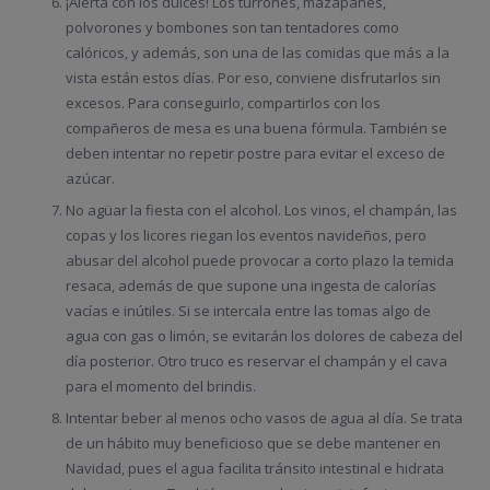
¡Alerta con los dulces! Los turrones, mazapanes,
polvorones y bombones son tan tentadores como
calóricos, y además, son una de las comidas que más a la
vista están estos días. Por eso, conviene disfrutarlos sin
excesos. Para conseguirlo, compartirlos con los
compañeros de mesa es una buena fórmula. También se
deben intentar no repetir postre para evitar el exceso de
azúcar.
No agüar la fiesta con el alcohol. Los vinos, el champán, las
copas y los licores riegan los eventos navideños, pero
abusar del alcohol puede provocar a corto plazo la temida
resaca, además de que supone una ingesta de calorías
vacías e inútiles. Si se intercala entre las tomas algo de
agua con gas o limón, se evitarán los dolores de cabeza del
día posterior. Otro truco es reservar el champán y el cava
para el momento del brindis.
Intentar beber al menos ocho vasos de agua al día. Se trata
de un hábito muy beneficioso que se debe mantener en
Navidad, pues el agua facilita tránsito intestinal e hidrata