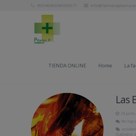
950140450/681635571
info@farmaciapilarica.e
Etiqueta:
curación
TIENDA ONLINE
Home
La f
Las 
23 junio
No hay 
acciden
CUIDADO
,