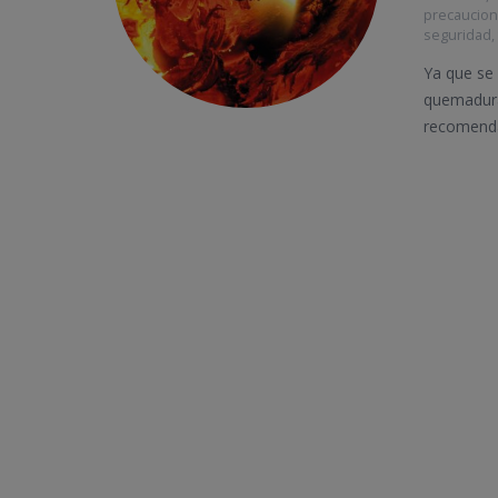
precaucio
seguridad
Ya que se
quemadura
recomend