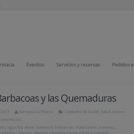
s
armacia
Eventos
Servicios y reservas
Pedidos 
Barbacoas y las Quemaduras
, 2017
Farmacia La Pilarica
Cuidados de la piel
,
Salud
,
Verano
comentarios
tes
,
agua fría
,
aliviar
,
barbacoa
,
barbacoas
,
cicatrización
,
consejos
,
cuidados
,
curación
,
dolores
,
Farmacia
,
fuego
,
médico
,
pomada
,