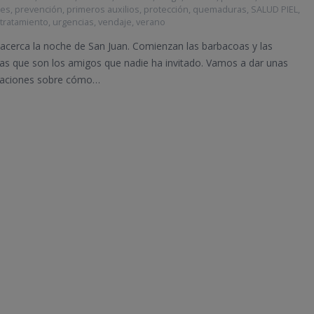
nes
,
prevención
,
primeros auxilios
,
protección
,
quemaduras
,
SALUD PIEL
,
,
tratamiento
,
urgencias
,
vendaje
,
verano
 acerca la noche de San Juan. Comienzan las barbacoas y las
s que son los amigos que nadie ha invitado. Vamos a dar unas
aciones sobre cómo…