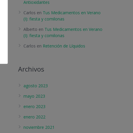
Antioxidantes
Carlos
en
Tus Medicamentos en Verano
(I): fiesta y comilonas
Alberto
en
Tus Medicamentos en Verano
(I): fiesta y comilonas
Carlos
en
Retención de Líquidos
Archivos
agosto 2023
mayo 2023
enero 2023
enero 2022
noviembre 2021