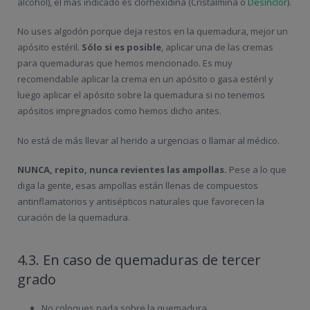
alcohol), el más indicado es clorhexidina (Cristalmina o
Desinclor
).
No uses algodón porque deja restos en la quemadura, mejor un
apósito estéril.
Sólo si es posible
, aplicar una de las cremas
para quemaduras que hemos mencionado. Es muy
recomendable aplicar la crema en un apósito o gasa estéril y
luego aplicar el apósito sobre la quemadura si no tenemos
apósitos impregnados como hemos dicho antes.
No está de más llevar al herido a urgencias o llamar al médico.
NUNCA, repito, nunca revientes las ampollas.
Pese a lo que
diga la gente, esas ampollas están llenas de compuestos
antinflamatorios y antisépticos naturales que favorecen la
curación de la quemadura.
4.3. En caso de quemaduras de tercer
grado
No coloques nada sobre la quemadura