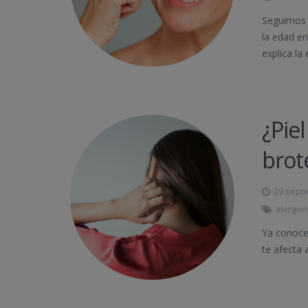
Seguimos 
la edad en
explica la
¿Piel
brot
29 sept
alerge
Ya conoces
te afecta 