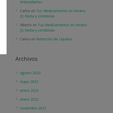
Antioxidantes
Carlos
en
Tus Medicamentos en Verano
(I): fiesta y comilonas
Alberto
en
Tus Medicamentos en Verano
(I): fiesta y comilonas
Carlos
en
Retención de Líquidos
Archivos
agosto 2023
mayo 2023
enero 2023
enero 2022
noviembre 2021