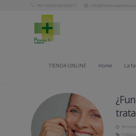
950140450/681635571
info@farmaciapilarica.e
Etiqueta:
sana
TIENDA ONLINE
Home
La f
¿Fun
trat
18 novi
CONCL