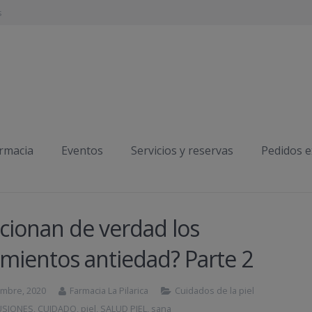
s
armacia
Eventos
Servicios y reservas
Pedidos 
cionan de verdad los
amientos antiedad? Parte 2
embre, 2020
Farmacia La Pilarica
Cuidados de la piel
USIONES
,
CUIDADO
,
piel
,
SALUD PIEL
,
sana