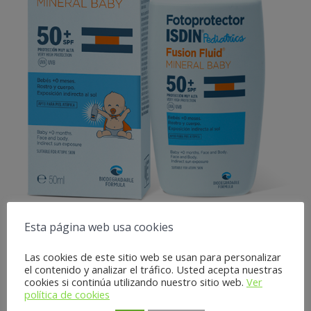
Esta página web usa cookies
Fotoprotector ISDINPediatrics
Fusion Fluid Mineral BabyEl
Las cookies de este sitio web se usan para personalizar
el contenido y analizar el tráfico. Usted acepta nuestras
fotoprotector 100% mineral para
cookies si continúa utilizando nuestro sitio web.
Ver
política de cookies
bebés