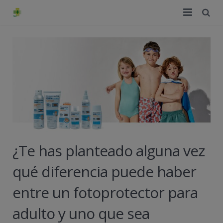
TIENDA ONLINE
Home
La farmacia
Eventos
Nuestra historia
Servicios y reservas
Nuestro equipo
¿Te has planteado alguna vez
Pedidos express
qué diferencia puede haber
Blog
entre un fotoprotector para
Contacto
adulto y uno que sea
Boletín