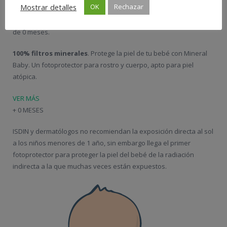
Mostrar detalles
OK
Rechazar
Fórmula especialmente concebida para la piel del bebé a partir
de 0 meses.
100% filtros minerales
. Protege la piel de tu bebé con Mineral
Baby. Un fotoprotector para rostro y cuerpo, apto para piel
atópica.
VER MÁS
+ 0 MESES
ISDIN y dermatólogos no recomiendan la exposición directa al sol
a los niños menores de 1 año, sin embargo llega el primer
fotoprotector para proteger la piel del bebé de la radiación
indirecta a la que muchas veces están expuestos.