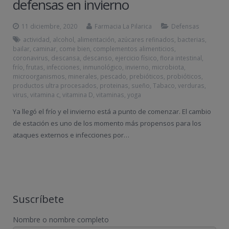
defensas en invierno
11 diciembre, 2020
Farmacia La Pilarica
Defensas
actividad
,
alcohol
,
alimentación
,
azúcares refinados
,
bacterias
,
bailar
,
caminar
,
come bien
,
complementos alimenticios
,
coronavirus
,
descansa
,
descanso
,
ejercicio físico
,
flora intestinal
,
frío
,
frutas
,
infecciones
,
inmunológico
,
invierno
,
microbiota
,
microorganismos
,
minerales
,
pescado
,
prebióticos
,
probióticos
,
productos ultra procesados
,
proteinas
,
sueño
,
Tabaco
,
verduras
,
virus
,
vitamina c
,
vitamina D
,
vitaminas
,
yoga
Ya llegó el frío y el invierno está a punto de comenzar. El cambio
de estación es uno de los momento más propensos para los
ataques externos e infecciones por…
Suscríbete
Nombre o nombre completo