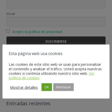
Email
Acepto la política de privacidad
Esta página web usa cookies
Categorías blog
Las cookies de este sitio web se usan para personalizar
Categorías
el contenido y analizar el tráfico. Usted acepta nuestras
cookies si continúa utilizando nuestro sitio web.
Ver
blog
política de cookies
Mostrar detalles
OK
Rechazar
Entradas recientes