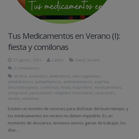
Tus Medicamentos en Verano (I):
fiesta y comilonas
23 agosto, 2023
Carlos
Salud
,
Verano
2 comentarios
alcohol
,
antiácidos
,
antibióticos
,
anticoagulantes
,
antidiabéticos
,
antiepilépticos
,
antihistamínicos
,
aspirina
,
benzodiacepinas
,
comilonas
,
fiesta
,
ibuprofeno
,
medicamentos
,
omeprazol
,
paracetamol
,
relajantes musculares
,
vacaciones
,
verano
,
vitaminas
Existen un montón de razones para disfrutar del buen tiempo, y
los medicamentos en verano no deben impedirlo. Es un
momento de descanso, tenemos menos ganas de trabajar, los
días…