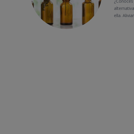
¿Conoces 
alternati
ella. Aliv