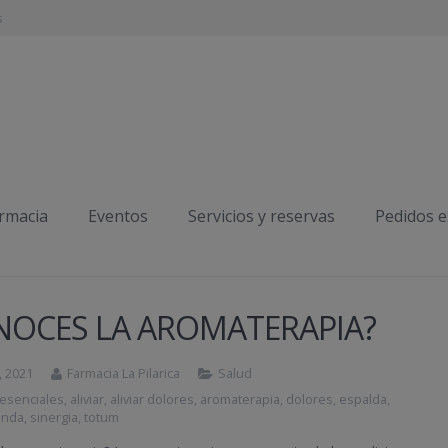
s
armacia
Eventos
Servicios y reservas
Pedidos 
NOCES LA AROMATERAPIA?
, 2021
Farmacia La Pilarica
Salud
 esenciales
,
aliviar
,
aliviar dolores
,
aromaterapia
,
dolores
,
espalda
,
anda
,
sinergia
,
totum