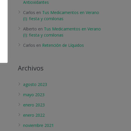
Antioxidantes
Carlos
en
Tus Medicamentos en Verano
(I): fiesta y comilonas
Alberto
en
Tus Medicamentos en Verano
(I): fiesta y comilonas
Carlos
en
Retención de Líquidos
Archivos
agosto 2023
mayo 2023
enero 2023
enero 2022
noviembre 2021