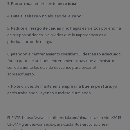
3. Procura mantenerte en tu
peso ideal
.
4. Evita el
tabaco
y no abuses del
alcohol
.
5. Reduce el
riesgo de caídas
y no hagas esfuerzos por encima
de tus posibilidades. No olvides que la imprudencia es el
principal factor de riesgo.
6. ¡Atención al “entrenamiento invisible”! El
descanso adecua
do
forma parte de un buen entrenamiento: hay que administrar
correctamente los días de descanso para evitar el
sobreesfuerzo.
7. No te olvides de mantener siempre una
buena postura
, ya
estés trabajando, leyendo o incluso durmiendo.
FUENTE: https://www.elconfidencial.com/alma-corazon-vida/2015-
03-01/7-grandes-consejos-para-cuidar-tus-articulaciones-