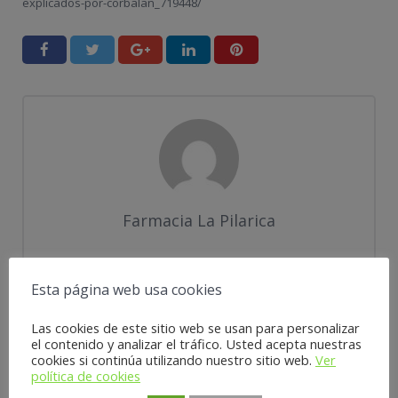
explicados-por-corbalan_719448/
Farmacia La Pilarica
Esta página web usa cookies
PUBLICACIÓN ANTERIOR
SIGUIENTE PUBLICACIÓN
Las cookies de este sitio web se usan para personalizar
el contenido y analizar el tráfico. Usted acepta nuestras
cookies si continúa utilizando nuestro sitio web.
Ver
Deja una respuesta
política de cookies