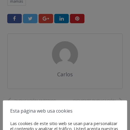
mamás
Carlos
PUBLICACIÓN ANTERIOR
SIGUIENTE PUBLICACIÓN
Esta página web usa cookies
Las cookies de este sitio web se usan para personalizar
Entradas relacionadas
el contenido y analizar el tráfico. Usted acepta nuestras