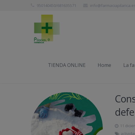
950140450/681635571
info@farmaciapilarica.e
Etiqueta:
frutas
TIENDA ONLINE
Home
La f
Cons
defe
11 dicie
activida