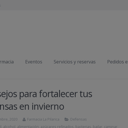
s
armacia
Eventos
Servicios y reservas
Pedidos 
ejos para fortalecer tus
nsas en invierno
mbre, 2020
Farmacia La Pilarica
Defensas
d
,
alcohol
,
alimentación
,
azúcares refinados
,
bacterias
,
bailar
,
caminar
,