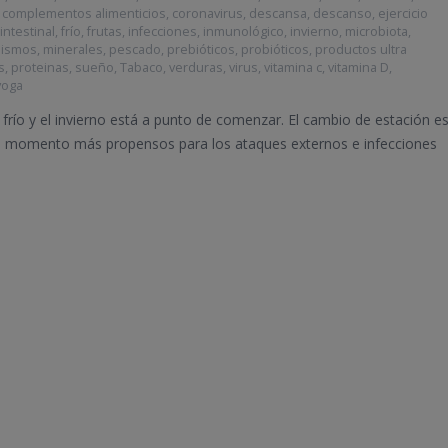
,
complementos alimenticios
,
coronavirus
,
descansa
,
descanso
,
ejercicio
 intestinal
,
frío
,
frutas
,
infecciones
,
inmunológico
,
invierno
,
microbiota
,
nismos
,
minerales
,
pescado
,
prebióticos
,
probióticos
,
productos ultra
s
,
proteinas
,
sueño
,
Tabaco
,
verduras
,
virus
,
vitamina c
,
vitamina D
,
yoga
l frío y el invierno está a punto de comenzar. El cambio de estación e
s momento más propensos para los ataques externos e infecciones