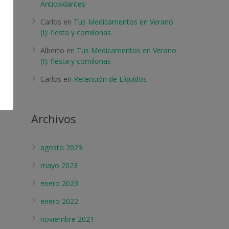
Antioxidantes
Carlos
en
Tus Medicamentos en Verano
(I): fiesta y comilonas
Alberto
en
Tus Medicamentos en Verano
(I): fiesta y comilonas
Carlos
en
Retención de Líquidos
Archivos
agosto 2023
mayo 2023
enero 2023
enero 2022
noviembre 2021