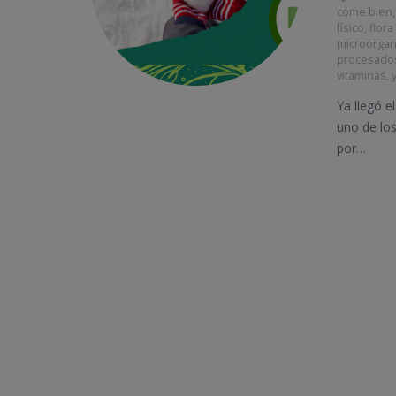
come bien
físico
,
flora
microorga
procesado
vitaminas
,
Ya llegó e
uno de lo
por…