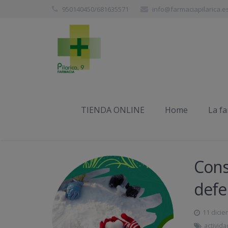
950140450/681635571
info@farmaciapilarica.e
Etiqueta:
ejercicio físico
TIENDA ONLINE
Home
La f
Cons
defe
11 dicie
activida