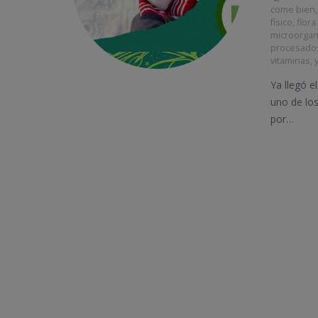
come bien
físico
,
flora
microorga
procesado
vitaminas
,
Ya llegó e
uno de lo
por…