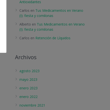
Antioxidantes
Carlos
en
Tus Medicamentos en Verano
(I): fiesta y comilonas
Alberto
en
Tus Medicamentos en Verano
(I): fiesta y comilonas
Carlos
en
Retención de Líquidos
Archivos
agosto 2023
mayo 2023
enero 2023
enero 2022
noviembre 2021