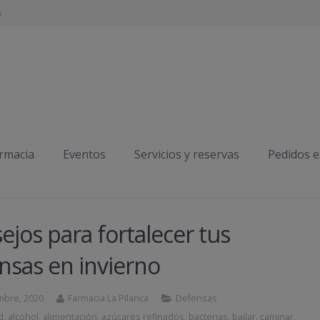
s
armacia
Eventos
Servicios y reservas
Pedidos 
ejos para fortalecer tus
nsas en invierno
mbre, 2020
Farmacia La Pilarica
Defensas
d
,
alcohol
,
alimentación
,
azúcares refinados
,
bacterias
,
bailar
,
caminar
,