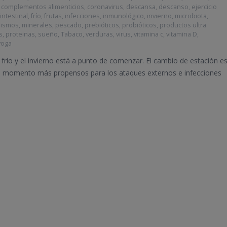
,
complementos alimenticios
,
coronavirus
,
descansa
,
descanso
,
ejercicio
 intestinal
,
frío
,
frutas
,
infecciones
,
inmunológico
,
invierno
,
microbiota
,
nismos
,
minerales
,
pescado
,
prebióticos
,
probióticos
,
productos ultra
s
,
proteinas
,
sueño
,
Tabaco
,
verduras
,
virus
,
vitamina c
,
vitamina D
,
yoga
l frío y el invierno está a punto de comenzar. El cambio de estación e
s momento más propensos para los ataques externos e infecciones