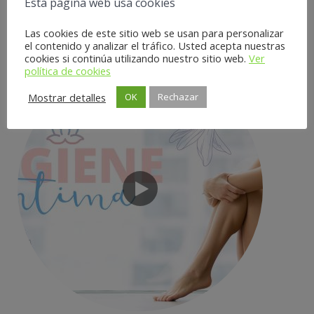
Esta página web usa cookies
podemos obtener con ella. Aliviar un dolor de espalda con
gaulteria,…
Las cookies de este sitio web se usan para personalizar
el contenido y analizar el tráfico. Usted acepta nuestras
cookies si continúa utilizando nuestro sitio web.
Ver
política de cookies
Mostrar detalles
OK
Rechazar