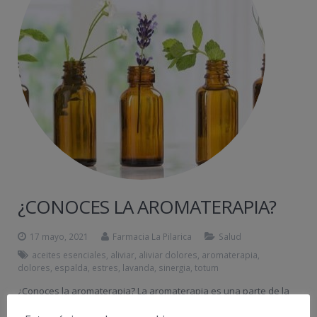
¿CONOCES LA AROMATERAPIA?
17 mayo, 2021
Farmacia La Pilarica
Salud
aceites esenciales
,
aliviar
,
aliviar dolores
,
aromaterapia
,
dolores
,
espalda
,
estres
,
lavanda
,
sinergia
,
totum
¿Conoces la aromaterapia? La aromaterapia es una parte de la
medicina alternativa, pero es muy sorprendente la eficacia que