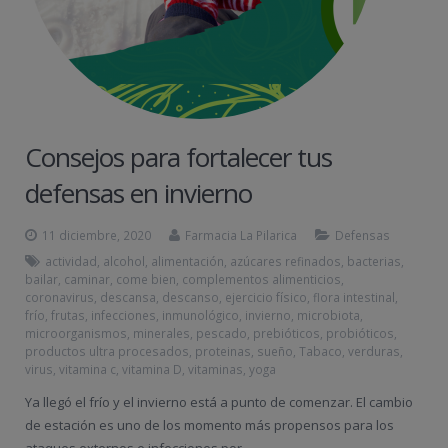
Consejos para fortalecer tus
defensas en invierno
11 diciembre, 2020
Farmacia La Pilarica
Defensas
actividad
,
alcohol
,
alimentación
,
azúcares refinados
,
bacterias
,
bailar
,
caminar
,
come bien
,
complementos alimenticios
,
coronavirus
,
descansa
,
descanso
,
ejercicio físico
,
flora intestinal
,
frío
,
frutas
,
infecciones
,
inmunológico
,
invierno
,
microbiota
,
microorganismos
,
minerales
,
pescado
,
prebióticos
,
probióticos
,
productos ultra procesados
,
proteinas
,
sueño
,
Tabaco
,
verduras
,
virus
,
vitamina c
,
vitamina D
,
vitaminas
,
yoga
Ya llegó el frío y el invierno está a punto de comenzar. El cambio
de estación es uno de los momento más propensos para los