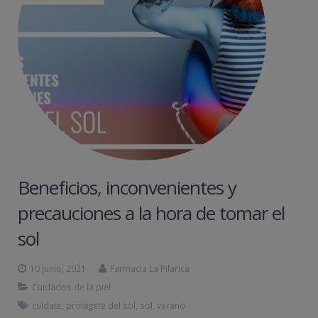
Beneficios, inconvenientes y
precauciones a la hora de tomar el
sol
10 junio, 2021
Farmacia La Pilarica
Cuidados de la piel
cuídate
,
protégete del sol
,
sol
,
verano