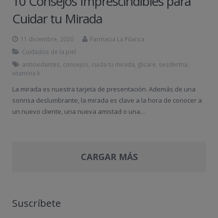
10 Consejos Imprescindibles para
Cuidar tu Mirada
11 diciembre, 2020
Farmacia La Pilarica
Cuidados de la piel
antioxidantes
,
consejos
,
cuida tu mirada
,
glicare
,
sesderma
,
vitamina k
La mirada es nuestra tarjeta de presentación. Además de una
sonrisa deslumbrante, la mirada es clave a la hora de conocer a
un nuevo cliente, una nueva amistad o una…
CARGAR MÁS
Suscríbete