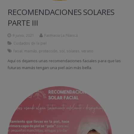
RECOMENDACIONES SOLARES
PARTE III
9 junio, 2021
Farmacia La Pilarica
Cuidados de la piel
facial
,
mamás
,
protección
,
sol
,
solares
,
verano
Aquí os dejamos unas recomendaciones faciales para que las
futuras mamás tengan una piel aún más bella.